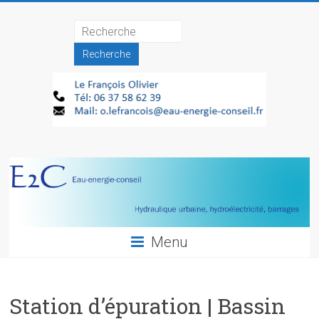
Skip
to
Hydroélectricité,
content
assainissement,
barrages…
Menu
Station d’épuration | Bassin