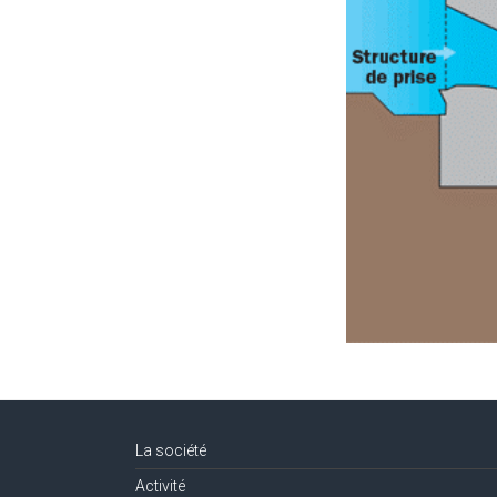
La société
Activité